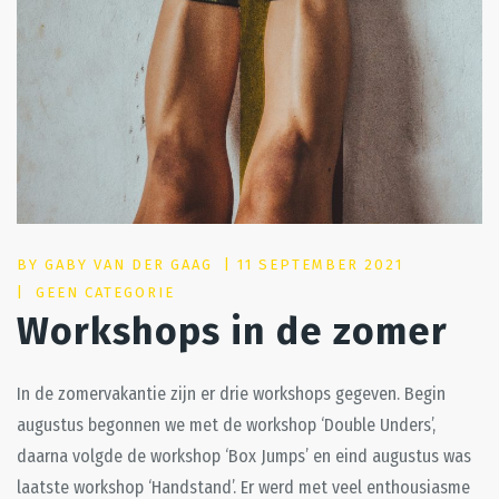
POSTED
BY
GABY VAN DER GAAG
11 SEPTEMBER 2021
ON
GEEN CATEGORIE
Workshops in de zomer
In de zomervakantie zijn er drie workshops gegeven. Begin
augustus begonnen we met de workshop ‘Double Unders’,
daarna volgde de workshop ‘Box Jumps’ en eind augustus was
laatste workshop ‘Handstand’. Er werd met veel enthousiasme