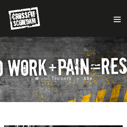
→
→
Trainers
Abe