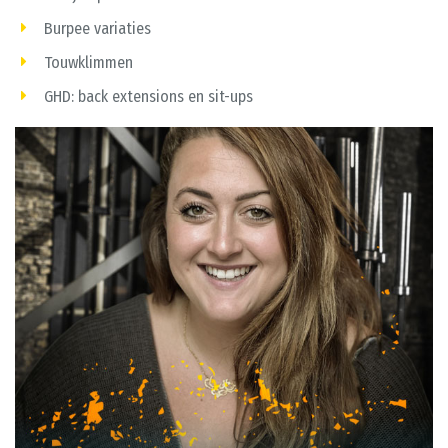
Burpee variaties
Touwklimmen
GHD: back extensions en sit-ups